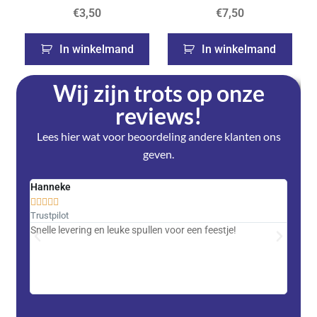
€
3,50
€
7,50
In winkelmand
In winkelmand
Wij zijn trots op onze
reviews!
Lees hier wat voor beoordeling andere klanten ons
geven.
Hanneke
Saski










Trustpilot
Trustpi
Snelle levering en leuke spullen voor een feestje!
Advent
met DH
zeer v
servic