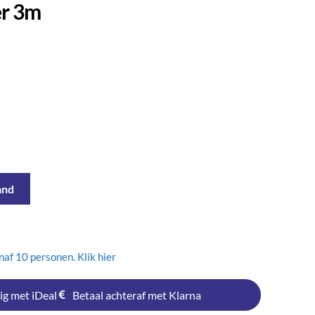
er 3m
and
af 10 personen. Klik hier
ig met iDeal
Betaal achteraf met Klarna