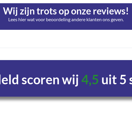
Wij zijn trots op onze reviews!
Lees hier wat voor beoordeling andere klanten ons geven.
ld scoren wij
4,5
uit 5
Uren
Minuten