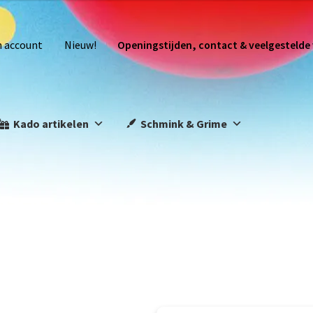
n account
Nieuw!
Openingstijden, contact & veelgestelde
Kado artikelen
Schmink & Grime