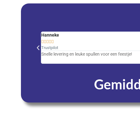
Hanneke





Trustpilot
Snelle levering en leuke spullen voor een feestje!
Gemidde
Dagen