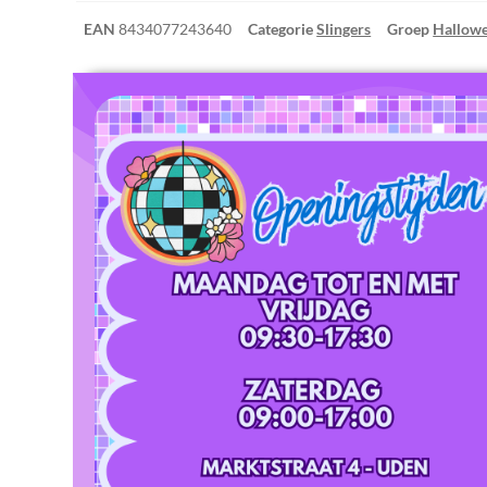
EAN
8434077243640
Categorie
Slingers
Groep
Hallow