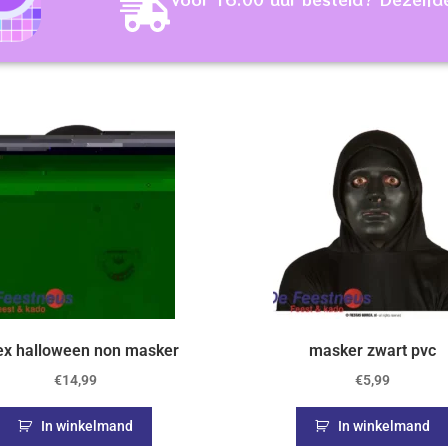
ex halloween non masker
masker zwart pvc
€
14,99
€
5,99
In winkelmand
In winkelmand