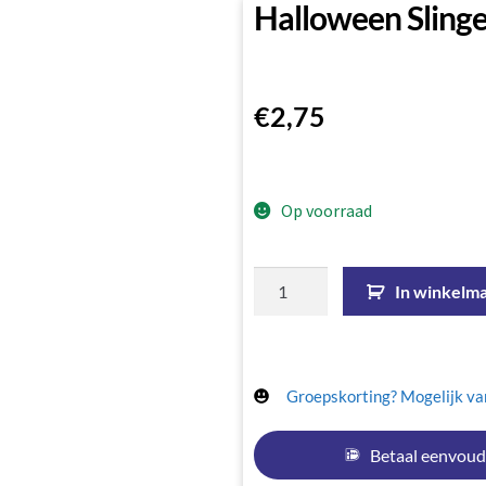
Halloween Sling
€
2,75
Op voorraad
In winkelm
Groepskorting? Mogelijk van
Betaal eenvoud