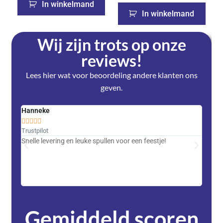
In winkelmand
In winkelmand
Wij zijn trots op onze
reviews!
Lees hier wat voor beoordeling andere klanten ons
geven.
Hanneke
Saski










Trustpilot
Trustpi
Snelle levering en leuke spullen voor een feestje!
Advent
met DH
zeer v
servic
Gemiddeld scoren