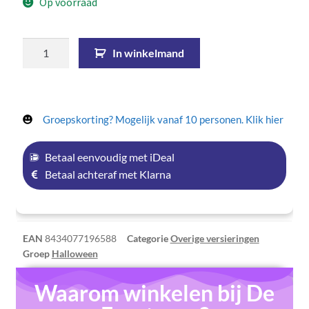
Op voorraad
In winkelmand
Groepskorting? Mogelijk vanaf 10 personen. Klik hier
Betaal eenvoudig met iDeal
Betaal achteraf met Klarna
EAN
8434077196588
Categorie
Overige versieringen
Groep
Halloween
Waarom winkelen bij De