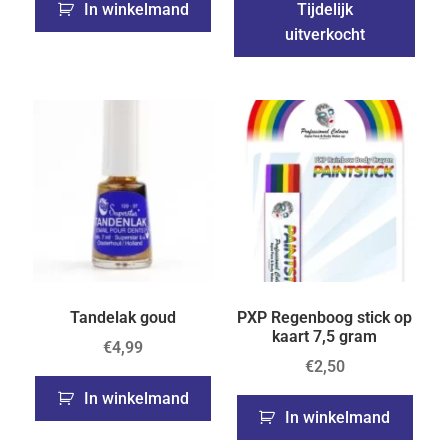
In winkelmand
Tijdelijk
uitverkocht
Tandelak goud
PXP Regenboog stick op
kaart 7,5 gram
€
4,99
€
2,50
In winkelmand
In winkelmand