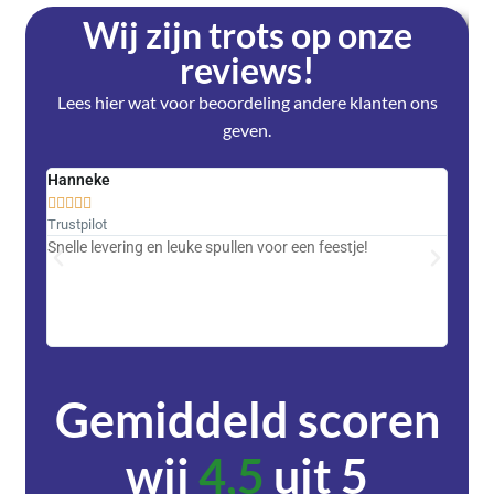
Wij zijn trots op onze
reviews!
Lees hier wat voor beoordeling andere klanten ons
geven.
Hanneke
Saski










Trustpilot
Trustpi
Snelle levering en leuke spullen voor een feestje!
Advent
met DH
zeer v
servic
Gemiddeld scoren
wij
4,5
uit 5