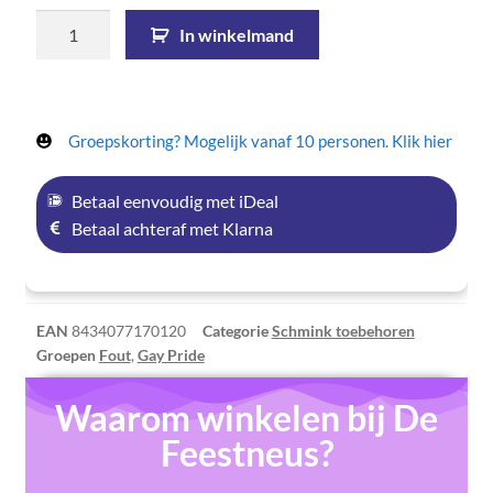
In winkelmand
Groepskorting? Mogelijk vanaf 10 personen. Klik hier
Betaal eenvoudig met iDeal
Betaal achteraf met Klarna
EAN
8434077170120
Categorie
Schmink toebehoren
Groepen
Fout
,
Gay Pride
Waarom winkelen bij De
Feestneus?