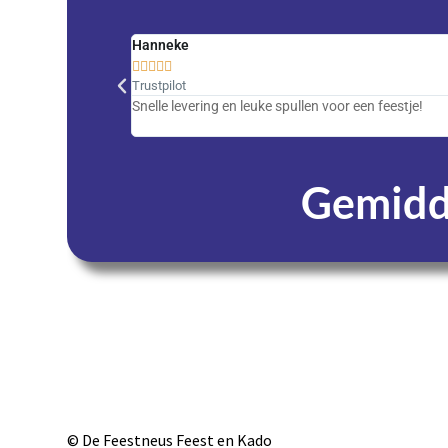
Hanneke





Trustpilot
Snelle levering en leuke spullen voor een feestje!
Gemidde
Dagen
© De Feestneus Feest en Kado