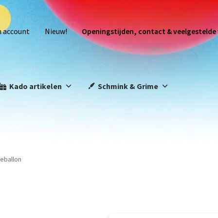
n account
Nieuw!
Openingstijden, contact & veelgestelde
Kado artikelen
Schmink & Grime
ieballon