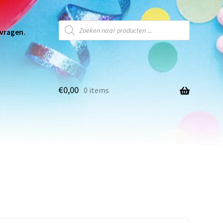
 vragen.
€
0,00
0 items