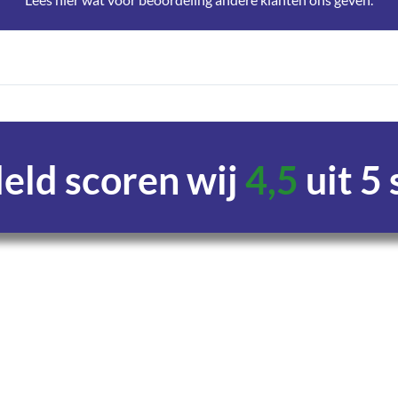
ld scoren wij
4,5
uit 5
Uren
Minuten