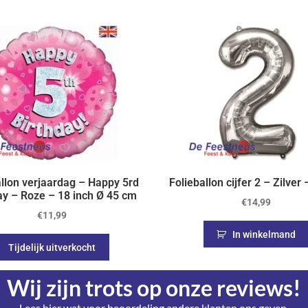
allon verjaardag – Happy 5rd
Folieballon cijfer 2 – Zilver
ay – Roze – 18 inch Ø 45 cm
€
14,99
€
11,99
In winkelmand
Tijdelijk uitverkocht
Wij zijn trots op onze reviews!
Lees hier wat voor beoordeling andere klanten ons geven.