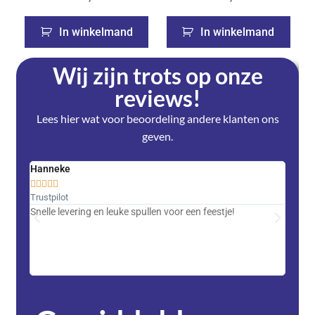
In winkelmand
In winkelmand
Wij zijn trots op onze
reviews!
Lees hier wat voor beoordeling andere klanten ons
geven.
Hanneke
Saski










Trustpilot
Trustpi
Snelle levering en leuke spullen voor een feestje!
Advent
met DH
zeer v
servic