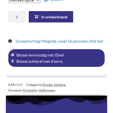
In winkelmand
Groepskorting? Mogelijk vanaf 10 personen. Klik hier
Betaal eenvoudig met iDeal
Betaal achteraf met Klarna
EAN
N/A
Categorie
Kinder kleding
Groepen
Griezelig
,
Halloween