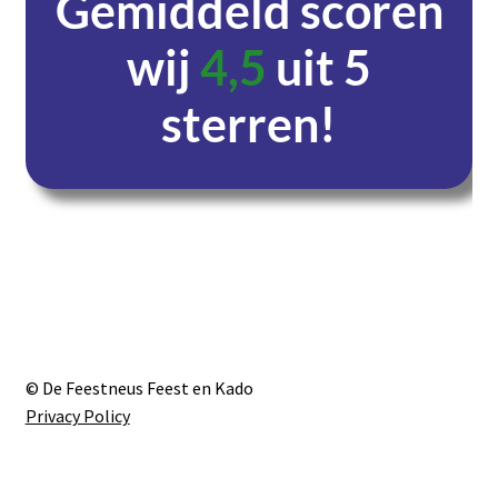
Gemiddeld scoren
wij
4,5
uit 5
sterren!
Dagen
Uren
Minuten
Seconden
© De Feestneus Feest en Kado
Privacy Policy