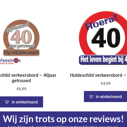
child verkeersbord – 40jaar
Huldeschild verkeersbord – 
getrouwd
€
4,99
€
6,99
In winkelmand
In winkelmand
Wij zijn trots op onze reviews!
Lees hier wat voor beoordeling andere klanten ons geven.