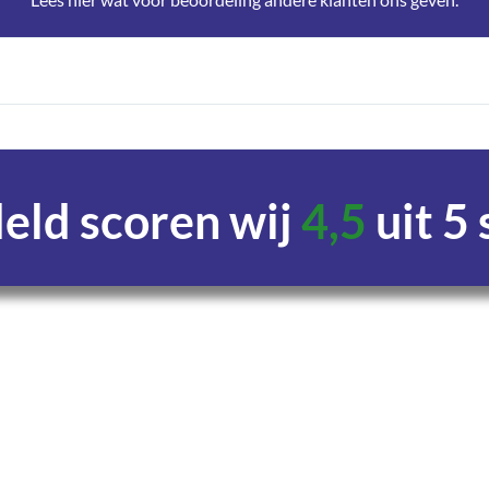
ld scoren wij
4,5
uit 5
Uren
Minuten