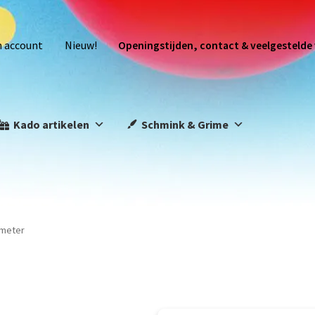
n account
Nieuw!
Openingstijden, contact & veelgestelde
Kado artikelen
Schmink & Grime
6 meter