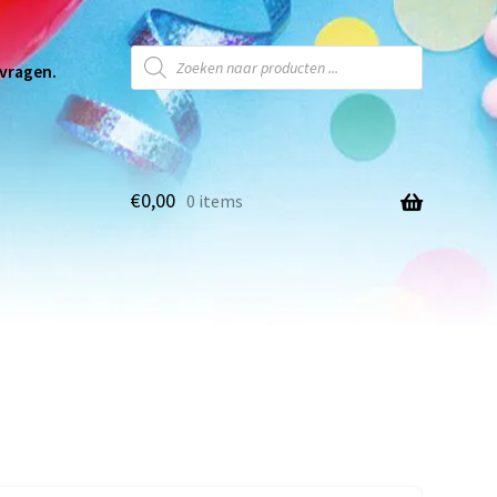
 vragen.
€
0,00
0 items