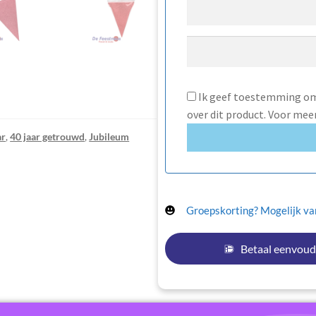
Ik geef toestemming om 
over dit product. Voor mee
ar
,
40 jaar getrouwd
,
Jubileum
Groepskorting? Mogelijk van
Betaal eenvoud