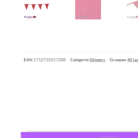
EAN
5712735017288
Categorie
Slingers
Groepen
40 ja