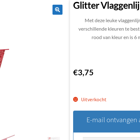
Glitter Vlaggenl
🔍
Met deze leuke vlaggenlijn
verschillende kleuren te beste
rood van kleur en is 6
€
3,75
Uitverkocht
E-mail ontvangen a