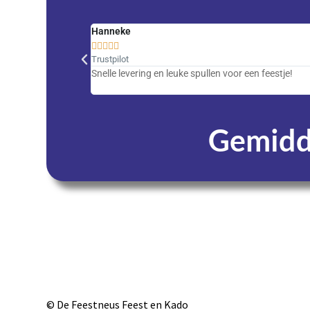
Hanneke





Trustpilot
Snelle levering en leuke spullen voor een feestje!
Gemidde
Dagen
© De Feestneus Feest en Kado