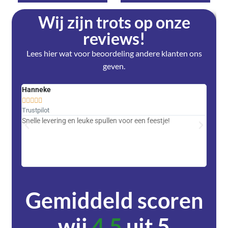
Wij zijn trots op onze
reviews!
Lees hier wat voor beoordeling andere klanten ons
geven.
Hanneke
Saski










Trustpilot
Trustpi
Snelle levering en leuke spullen voor een feestje!
Advent
met DH
zeer v
servic
Gemiddeld scoren
wij
4,5
uit 5