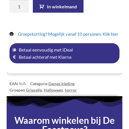
In winkelmand
Groepskorting? Mogelijk vanaf 10 personen. Klik hier
Betaal eenvoudig met iDeal
Betaal achteraf met Klarna
EAN
N/A
Categorie
Dames kleding
Groepen
Griezelig
,
Halloween
,
horror
Waarom winkelen bij De