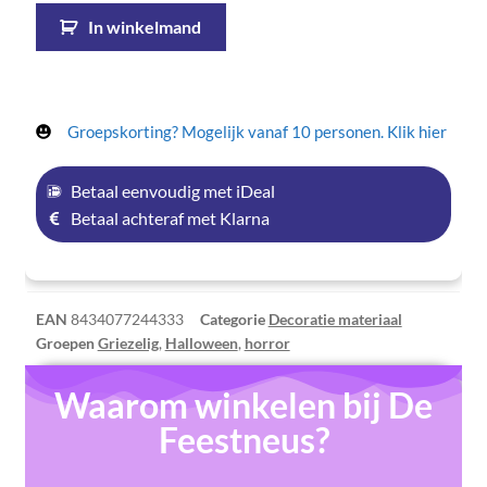
In winkelmand
Groepskorting? Mogelijk vanaf 10 personen. Klik hier
Betaal eenvoudig met iDeal
Betaal achteraf met Klarna
EAN
8434077244333
Categorie
Decoratie materiaal
Groepen
Griezelig
,
Halloween
,
horror
Waarom winkelen bij De
Feestneus?