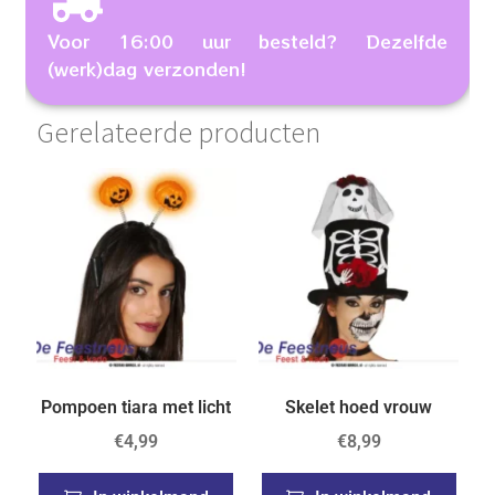
Voor 16:00 uur besteld? Dezelfde
(werk)dag verzonden!
Gerelateerde producten
Pompoen tiara met licht
Skelet hoed vrouw
€
4,99
€
8,99