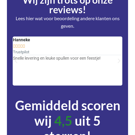
reviews!
Lees hier wat voor beoordeling andere klanten ons
geven.
Hanneke
Saski










Trustpilot
Trustpi
Snelle levering en leuke spullen voor een feestje!
Advent
met DH
zeer v
servic
Gemiddeld scoren
wij
4,5
uit 5