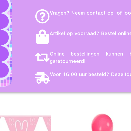
Vragen? Neem contact op, of loop
Artikel op voorraad? Bestel online
Online bestellingen kunne
geretourneerd!
Voor 16:00 uur besteld? Dezelfd