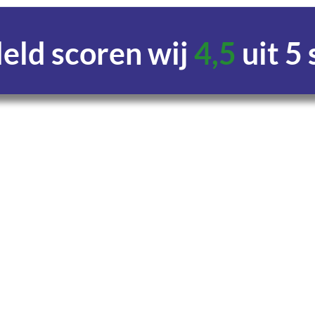
ld scoren wij
4,5
uit 5
Uren
Minuten