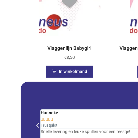
Vlaggenlijn Babygirl
Vlaggenl
€
3,50
In winkelmand
Hanneke





Trustpilot
Snelle levering en leuke spullen voor een feestje!