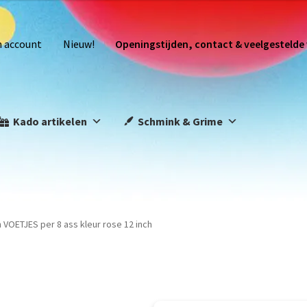
n account
Nieuw!
Openingstijden, contact & veelgestelde
Kado artikelen
Schmink & Grime
VOETJES per 8 ass kleur rose 12 inch