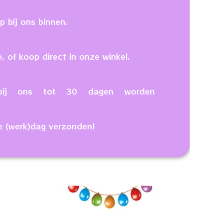
 bij ons binnen.
, of koop direct in onze winkel.
n bij ons tot 30 dagen worden
e (werk)dag verzonden!