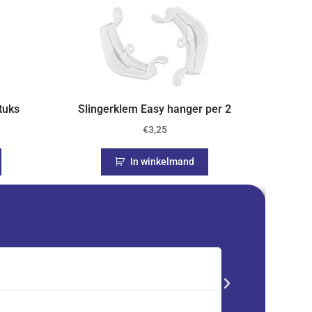
tuks
Slingerklem Easy hanger per 2
€
3,25
In winkelmand
Saskia





Trustpilot
Advent kalender best
service en zeer tevre