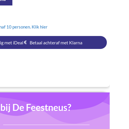
af 10 personen. Klik hier
ig met iDeal
Betaal achteraf met Klarna
ij De Feestneus?