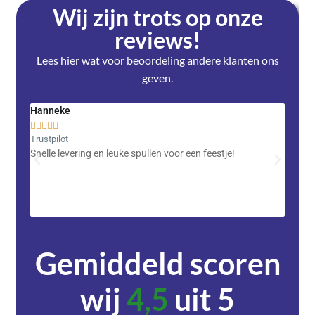
Wij zijn trots op onze
reviews!
Lees hier wat voor beoordeling andere klanten ons
geven.
Hanneke
Saski










Trustpilot
Trustpi
Snelle levering en leuke spullen voor een feestje!
Advent
met DH
zeer v
servic
Gemiddeld scoren
wij
4,5
uit 5