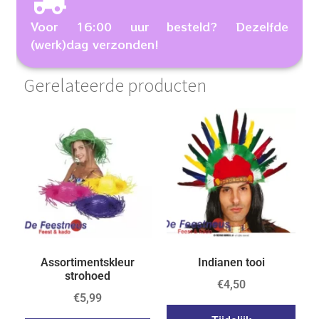
Voor 16:00 uur besteld? Dezelfde
(werk)dag verzonden!
Gerelateerde producten
Assortimentskleur
Indianen tooi
strohoed
€
4,50
€
5,99