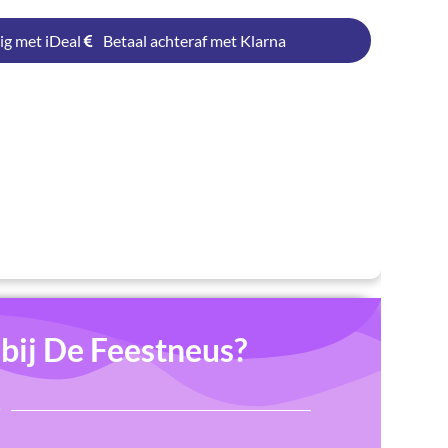
ig met iDeal
Betaal achteraf met Klarna
ij De Feestneus?