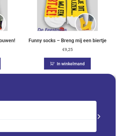
rouwen!
Funny socks – Breng mij een biertje
€
9,25
In winkelmand
Saskia





Trustpilot
Advent kalender best
service en zeer tevre