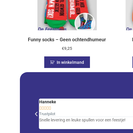
Funny socks – Geen ochtendhumeur
€
9,25
In winkelmand
Hanneke





Trustpilot
Snelle levering en leuke spullen voor een feestje!