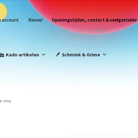
n account
Nieuw!
Openingstijden, contact & veelgestelde
Kado artikelen
Schmink & Grime
te oma