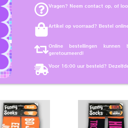
Vragen? Neem contact op, of loop
Artikel op voorraad? Bestel online
Online bestellingen kunne
geretourneerd!
Voor 16:00 uur besteld? Dezelfd