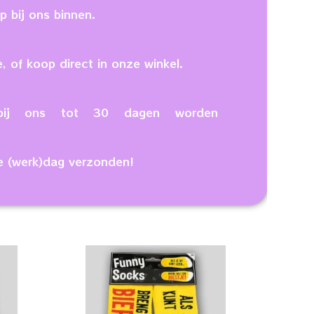
 bij ons binnen.
, of koop direct in onze winkel.
n bij ons tot 30 dagen worden
e (werk)dag verzonden!