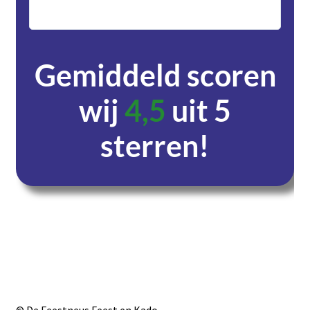
servic
Gemiddeld scoren
wij
4,5
uit 5
sterren!
Dagen
Uren
Minuten
Seconden
© De Feestneus Feest en Kado