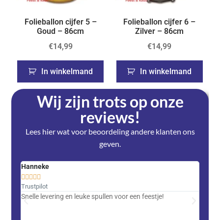
Folieballon cijfer 5 –
Folieballon cijfer 6 –
Goud – 86cm
Zilver – 86cm
€
14,99
€
14,99
In winkelmand
In winkelmand
Wij zijn trots op onze
reviews!
Lees hier wat voor beoordeling andere klanten ons
geven.
Hanneke
Saski










Trustpilot
Trustpi
Snelle levering en leuke spullen voor een feestje!
Advent
met DH
zeer v