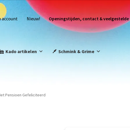
n account
Nieuw!
Openingstijden, contact & veelgestelde
Kado artikelen
Schmink & Grime
Met Pensioen Gefeliciteerd