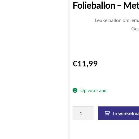
Folieballon – Me
Leuke ballon om iema
Ges
€
11,99
Op voorraad
In winkelm