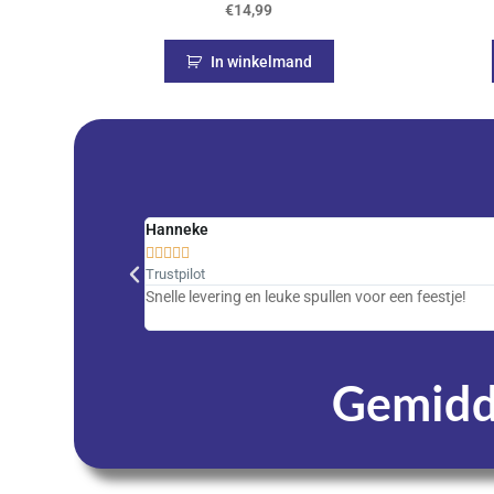
€
14,99
In winkelmand
Hanneke





Trustpilot
Snelle levering en leuke spullen voor een feestje!
Gemidde