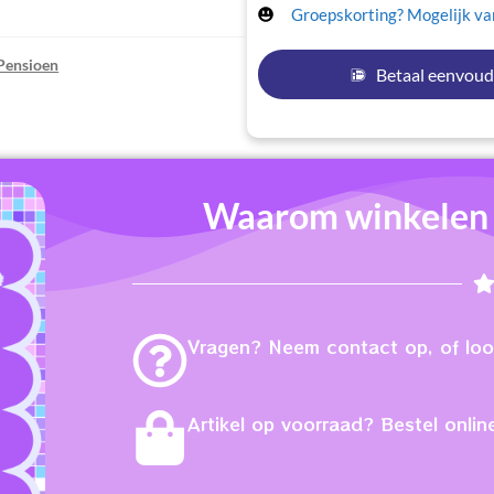
Groepskorting? Mogelijk van
Pensioen
Betaal eenvoud
Waarom winkelen b
Vragen? Neem contact op, of loop
Artikel op voorraad? Bestel online