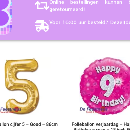
Online bestellingen kunne
geretourneerd!
Voor 16:00 uur besteld? Dezelfd
allon cijfer 5 – Goud – 86cm
Folieballon verjaardag – Ha
Birthday – roze – 18 inch 