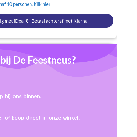
af 10 personen. Klik hier
ig met iDeal
Betaal achteraf met Klarna
ij De Feestneus?
 bij ons binnen.
, of koop direct in onze winkel.