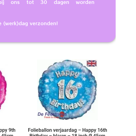
n bij ons tot 30 dagen worden
e (werk)dag verzonden!
ppy 9th
Folieballon verjaardag – Happy 16th
Ø 45cm
Birthday – blauw – 18 inch Ø 45cm