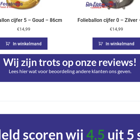
allon cijfer 5 – Goud – 86cm
Folieballon cijfer 0 – Zilve
€
14,99
€
14,99
In winkelmand
In winkelmand
Wij zijn trots op onze reviews!
Lees hier wat voor beoordeling andere klanten ons geven.
ld scoren wij
4,5
uit 5