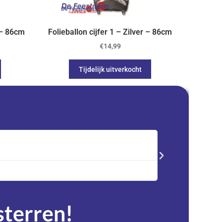
r – 86cm
Folieballon cijfer 1 – Zilver – 86cm
€
14,99
Tijdelijk uitverkocht
Saskia





Trustpilot
Advent kalender best
service en zeer tevre
 sterren!