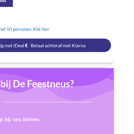
and
af 10 personen. Klik hier
ig met iDeal
Betaal achteraf met Klarna
ij De Feestneus?
 bij ons binnen.