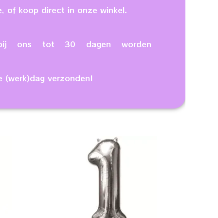
, of koop direct in onze winkel.
n bij ons tot 30 dagen worden
e (werk)dag verzonden!