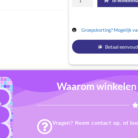
In winkelm
Groepskorting? Mogelijk van
Betaal eenvoud
Waarom winkelen b
Vragen? Neem contact op, of loop