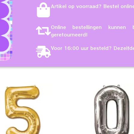
Artikel op voorraad? Bestel online
Online bestellingen kunne
geretourneerd!
Voor 16:00 uur besteld? Dezelfd