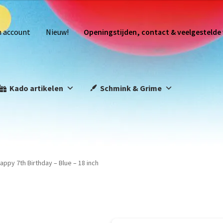
n account
Nieuw!
Openingstijden, contact & veelgestelde
Kado artikelen
Schmink & Grime
Happy 7th Birthday – Blue – 18 inch