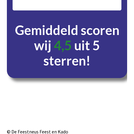
servic
Gemiddeld scoren
wij
4,5
uit 5
sterren!
Dagen
Uren
Minuten
Seconden
© De Feestneus Feest en Kado