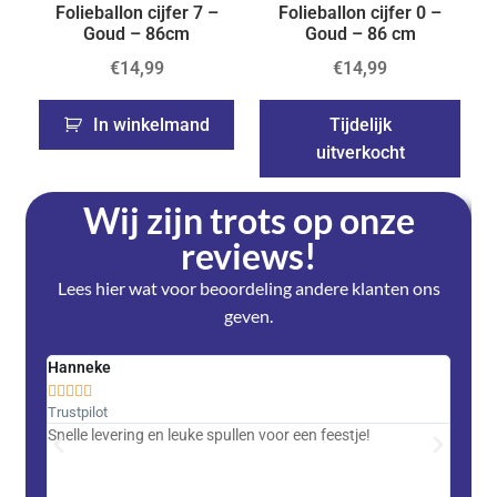
Folieballon cijfer 7 –
Folieballon cijfer 0 –
Goud – 86cm
Goud – 86 cm
€
14,99
€
14,99
In winkelmand
Tijdelijk
uitverkocht
Wij zijn trots op onze
reviews!
Lees hier wat voor beoordeling andere klanten ons
geven.
Hanneke
Saski










Trustpilot
Trustpi
Snelle levering en leuke spullen voor een feestje!
Advent
met DH
zeer v