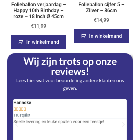
Folieballon verjaardag –
Folieballon cijfer 5 –
Happy 10th Birthday –
Zilver – 86cm
roze – 18 inch Ø 45cm
€
14,99
€
11,99
In winkelmand
In winkelmand
Wij zijn trots op onze
reviews!
Lees hier wat voor beoordeling andere klanten ons
geven.
Hanneke
Saski










Trustpilot
Trustpi
Snelle levering en leuke spullen voor een feestje!
Advent
met DH
zeer v