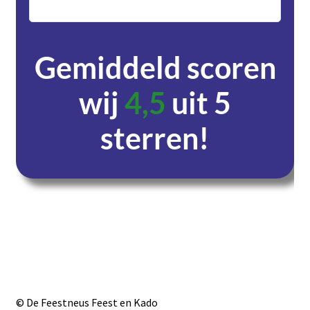
servic
Gemiddeld scoren
wij
4,5
uit 5
sterren!
Dagen
Uren
Minuten
Seconden
© De Feestneus Feest en Kado