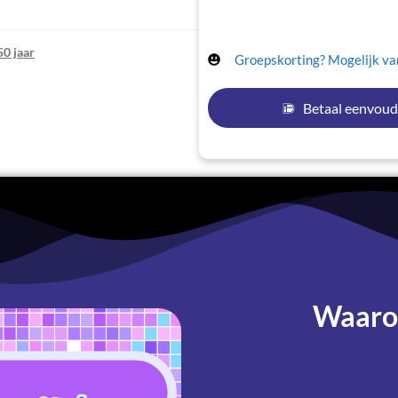
50 jaar
Groepskorting? Mogelijk van
Betaal eenvoud
Waarom