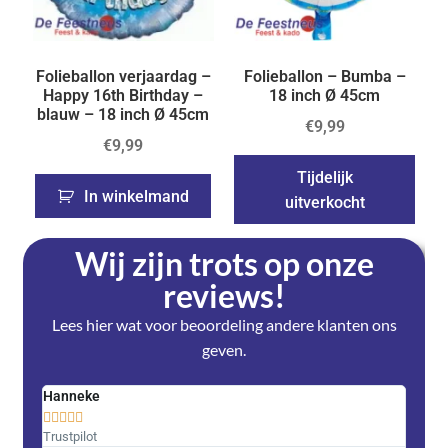
Folieballon verjaardag –
Folieballon – Bumba –
Happy 16th Birthday –
18 inch Ø 45cm
blauw – 18 inch Ø 45cm
€
9,99
€
9,99
Tijdelijk
In winkelmand
uitverkocht
Wij zijn trots op onze
reviews!
Lees hier wat voor beoordeling andere klanten ons
geven.
Hanneke
Saski










Trustpilot
Trustpi