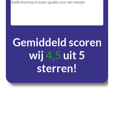
Snelle levering en leuke spullen voor een feestje!
Advent
met DH
zeer v
servic
Gemiddeld scoren
wij
4,5
uit 5
sterren!
Dagen
Uren
Minuten
Seconden