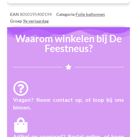
EAN
8050195400194
Categorie
Folie ballonnen
Groep
9e verjaardag
Waarom winkelen bij De
Feestneus?
Vragen? Neem contact op, of loop bij ons
binnen.
Artikel op voorraad? Bestel online, of koop