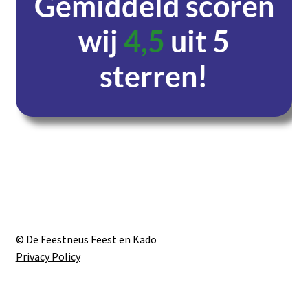
Gemiddeld scoren
wij
4,5
uit 5
sterren!
Dagen
Uren
Minuten
Seconden
© De Feestneus Feest en Kado
Privacy Policy