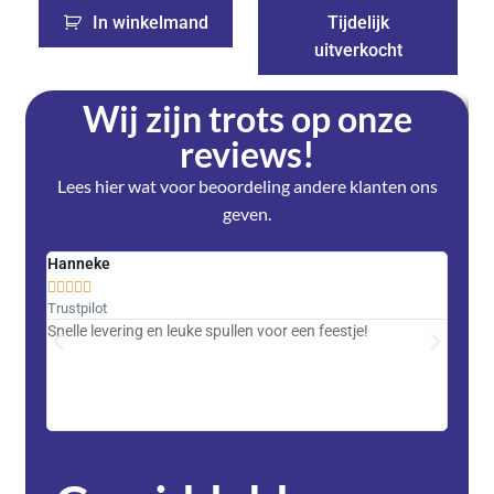
In winkelmand
Tijdelijk
uitverkocht
Wij zijn trots op onze
reviews!
Lees hier wat voor beoordeling andere klanten ons
geven.
Hanneke
Saski










Trustpilot
Trustpi
Snelle levering en leuke spullen voor een feestje!
Advent
met DH
zeer v
servic