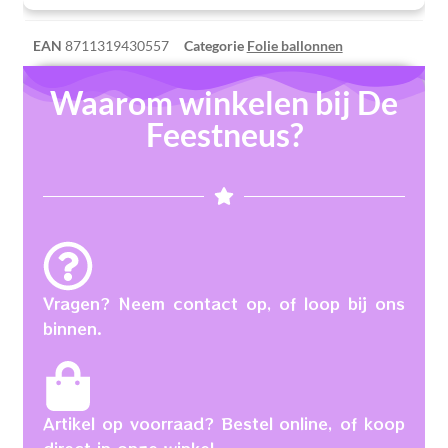
EAN
8711319430557
Categorie
Folie ballonnen
Waarom winkelen bij De
Feestneus?
Vragen? Neem contact op, of loop bij ons
binnen.
Artikel op voorraad? Bestel online, of koop