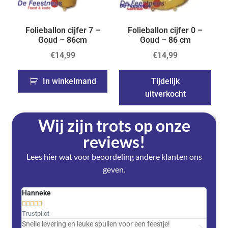
Folieballon cijfer 7 –
Folieballon cijfer 0 –
Goud – 86cm
Goud – 86 cm
€
14,99
€
14,99
In winkelmand
Tijdelijk
uitverkocht
Wij zijn trots op onze
reviews!
Lees hier wat voor beoordeling andere klanten ons
geven.
Hanneke
Saski










Trustpilot
Trustpi
Snelle levering en leuke spullen voor een feestje!
Advent