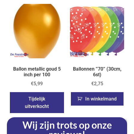
Ballon metallic goud 5
Ballonnen ’’70’’ (30cm,
inch per 100
6st)
€
5,99
€
2,75
Tijdelijk
In winkelmand
uitverkocht
Wij zijn trots op onze