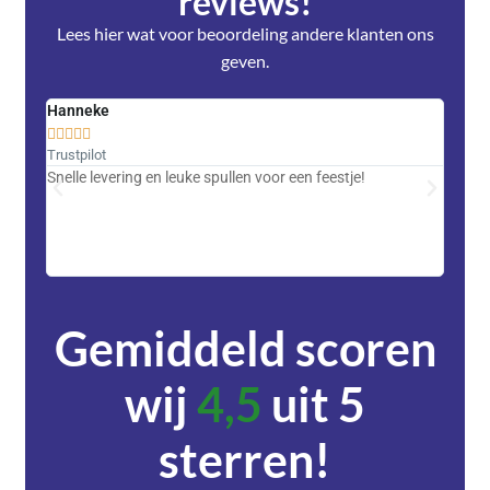
reviews!
Lees hier wat voor beoordeling andere klanten ons
geven.
Hanneke
Saski










Trustpilot
Trustpi
Snelle levering en leuke spullen voor een feestje!
Advent
met DH
zeer v
servic
Gemiddeld scoren
wij
4,5
uit 5
sterren!