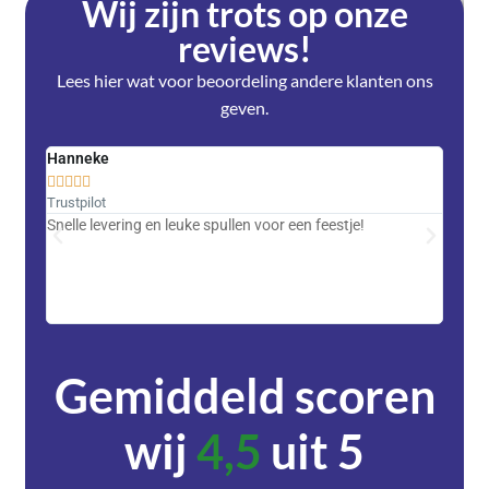
Wij zijn trots op onze
reviews!
Lees hier wat voor beoordeling andere klanten ons
geven.
Hanneke
Saski










Trustpilot
Trustpi
Snelle levering en leuke spullen voor een feestje!
Advent
met DH
zeer v
servic
Gemiddeld scoren
wij
4,5
uit 5