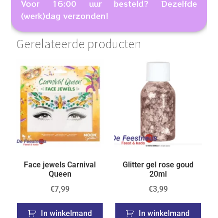
Voor 16:00 uur besteld? Dezelfde
(werk)dag verzonden!
Gerelateerde producten
Face jewels Carnival
Glitter gel rose goud
Queen
20ml
€
7,99
€
3,99
In winkelmand
In winkelmand