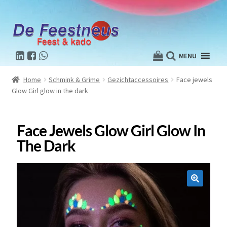
MENU
Home
Schmink & Grime
Gezichtaccessoires
Face jewels
Glow Girl glow in the dark
Face Jewels Glow Girl Glow In
The Dark
🔍