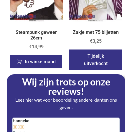
Steampunk geweer
Zakje met 75 biljetten
26cm
€
3,25
€
14,99
Tijdelijk
In winkelmand
uitverkocht
Wij zijn trots op onze
reviews!
Lees hier wat voor beoordeling andere klanten ons
geven.
Hanneke
Saski









