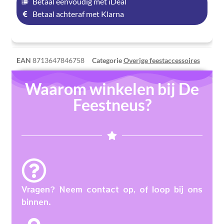
Betaal eenvoudig met iDeal
Betaal achteraf met Klarna
EAN
8713647846758
Categorie
Overige feestaccessoires
Waarom winkelen bij De
Feestneus?
Vragen? Neem contact op, of loop bij ons
binnen.