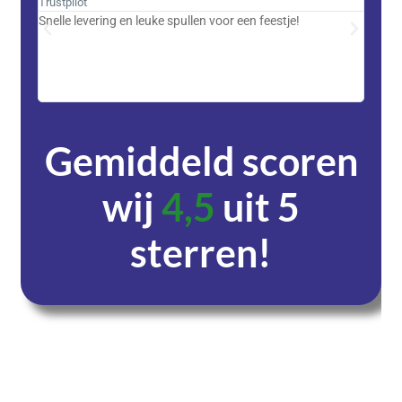
Trustpilot
Trustpi
Snelle levering en leuke spullen voor een feestje!
Advent
met DH
zeer v
servic
Gemiddeld scoren
wij
4,5
uit 5
sterren!
Dagen
Uren
Minuten
Seconden