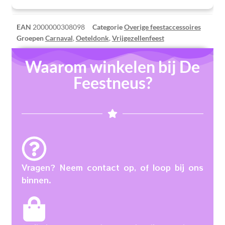
EAN
2000000308098
Categorie
Overige feestaccessoires
Groepen
Carnaval
,
Oeteldonk
,
Vrijgezellenfeest
Waarom winkelen bij De
Feestneus?
Vragen? Neem contact op, of loop bij ons
binnen.