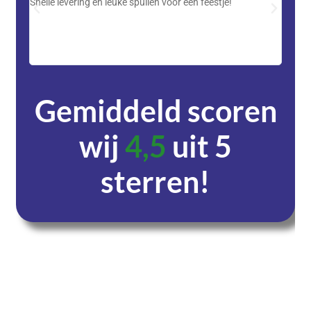
Snelle levering en leuke spullen voor een feestje!
Advent
met DH
zeer v
servic
Gemiddeld scoren
wij
4,5
uit 5
sterren!
Dagen
Uren
Minuten
Seconden