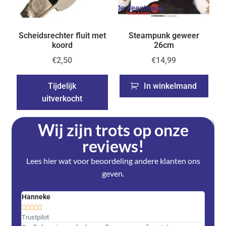
Scheidsrechter fluit met
Steampunk geweer
koord
26cm
€
2,50
€
14,99
Tijdelijk
In winkelmand
uitverkocht
Wij zijn trots op onze
reviews!
Lees hier wat voor beoordeling andere klanten ons
geven.
Hanneke
Saski










Trustpilot
Trustpi