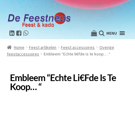
MENU
Home
Feest artikelen
Feest accessoires
Overige
feestaccessoires
Embleem “Echte li€fde is te koop… “
Embleem “Echte Li€fde Is Te
Koop… “