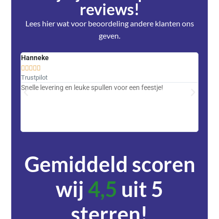
reviews!
Lees hier wat voor beoordeling andere klanten ons
geven.
Hanneke
Saski










Trustpilot
Trustpi
Snelle levering en leuke spullen voor een feestje!
Advent
met DH
zeer v
servic
Gemiddeld scoren
wij
4,5
uit 5
sterren!