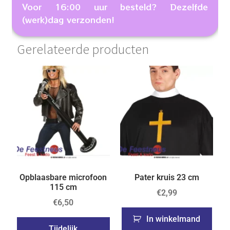
Voor 16:00 uur besteld? Dezelfde
(werk)dag verzonden!
Gerelateerde producten
Opblaasbare microfoon
Pater kruis 23 cm
115 cm
€
2,99
€
6,50
In winkelmand
Tijdelijk