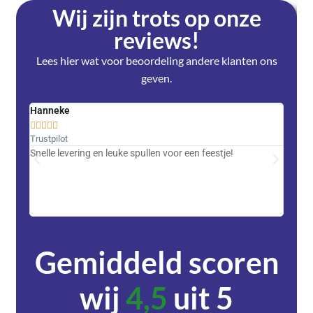
Wij zijn trots op onze
reviews!
Lees hier wat voor beoordeling andere klanten ons
geven.
Hanneke
Saski










Trustpilot
Trustpi
Snelle levering en leuke spullen voor een feestje!
Advent
met DH
zeer v
servic
Gemiddeld scoren
wij
4,5
uit 5