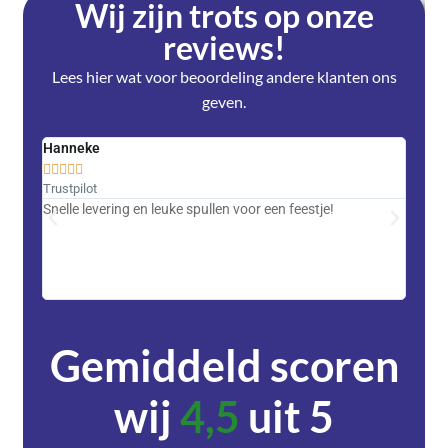
Wij zijn trots op onze
reviews!
Lees hier wat voor beoordeling andere klanten ons
geven.
Hanneke
Saski










Trustpilot
Trustpi
Snelle levering en leuke spullen voor een feestje!
Advent
met DH
zeer v
servic
Gemiddeld scoren
wij
4,5
uit 5