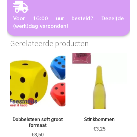
Voor 16:00 uur besteld? Dezelfde
(werk)dag verzonden!
Gerelateerde producten
Dobbelsteen soft groot
Stinkbommen
formaat
€
3,25
€
8,50