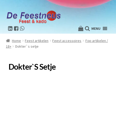
MENU
Home
Feest artikelen
Feest accessoires
Fop artikelen /
18+
Dokter`s setje
Dokter`s Setje