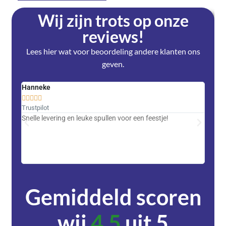
Wij zijn trots op onze
reviews!
Lees hier wat voor beoordeling andere klanten ons
geven.
Hanneke
Saski










Trustpilot
Trustpi
Snelle levering en leuke spullen voor een feestje!
Advent
met DH
zeer v
servic
Gemiddeld scoren
wij
4,5
uit 5