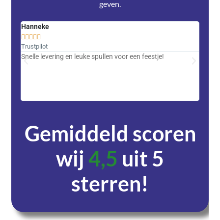
geven.
Hanneke
Saski










Trustpilot
Trustpi
Snelle levering en leuke spullen voor een feestje!
Advent
met DH
zeer v
servic
Gemiddeld scoren
wij
4,5
uit 5
sterren!