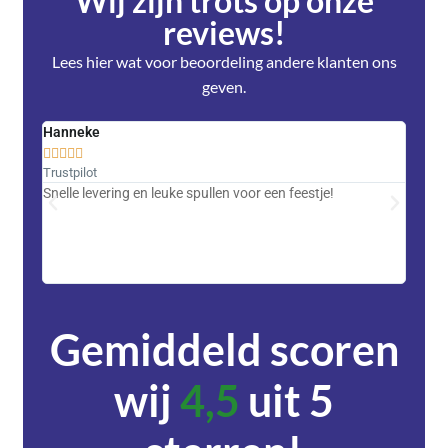
Wij zijn trots op onze
reviews!
Lees hier wat voor beoordeling andere klanten ons
geven.
Hanneke
Saski










Trustpilot
Trustpi
Snelle levering en leuke spullen voor een feestje!
Advent
met DH
zeer v
servic
Gemiddeld scoren
wij
4,5
uit 5