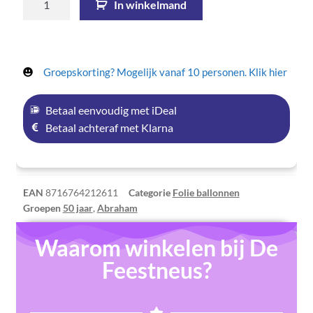
In winkelmand
Groepskorting? Mogelijk vanaf 10 personen. Klik hier
Betaal eenvoudig met iDeal
Betaal achteraf met Klarna
EAN
8716764212611
Categorie
Folie ballonnen
Groepen
50 jaar
,
Abraham
Waarom winkelen bij De
Feestneus?