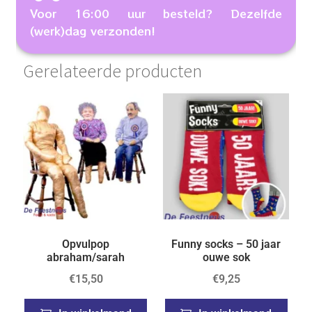
Voor 16:00 uur besteld? Dezelfde
(werk)dag verzonden!
Gerelateerde producten
Opvulpop
Funny socks – 50 jaar
abraham/sarah
ouwe sok
€
15,50
€
9,25