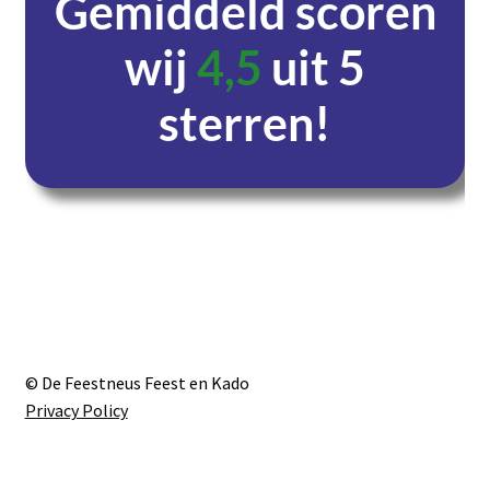
Gemiddeld scoren
wij
4,5
uit 5
sterren!
Dagen
Uren
Minuten
Seconden
© De Feestneus Feest en Kado
Privacy Policy