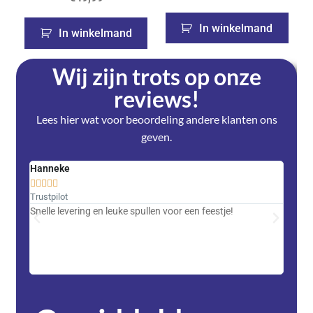
In winkelmand
In winkelmand
Wij zijn trots op onze
reviews!
Lees hier wat voor beoordeling andere klanten ons
geven.
Hanneke
Saski










Trustpilot
Trustpi
Snelle levering en leuke spullen voor een feestje!
Advent
met DH
zeer v
servic