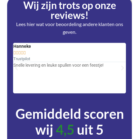
Wij zijn trots op onze
reviews!
Lees hier wat voor beoordeling andere klanten ons
geven.
Hanneke
Saski










Trustpilot
Trustpi
Snelle levering en leuke spullen voor een feestje!
Advent
met DH
zeer v
servic
Gemiddeld scoren
wij
4,5
uit 5