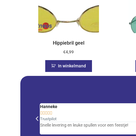
Hippiebril geel
€
4,99
In winkelmand
Hanneke





Trustpilot
Snelle levering en leuke spullen voor een feestje!