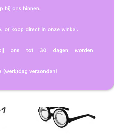
 bij ons binnen.
, of koop direct in onze winkel.
n bij ons tot 30 dagen worden
e (werk)dag verzonden!