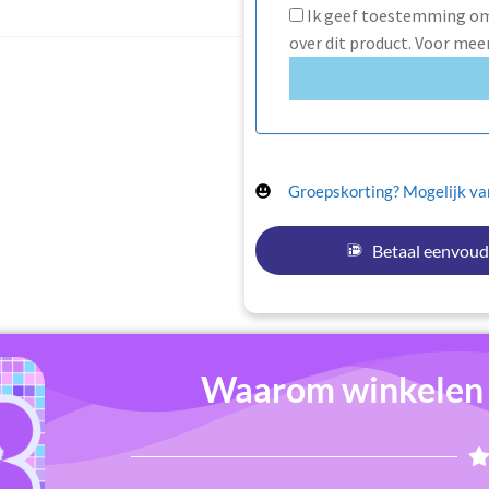
Ik geef toestemming om 
over dit product. Voor mee
Groepskorting? Mogelijk van
Betaal eenvoud
Waarom winkelen b