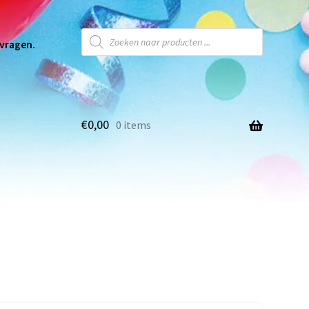
 vragen.
€
0,00
0 items