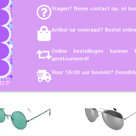
Vragen? Neem contact op, of loop
Artikel op voorraad? Bestel online
Online bestellingen kunne
geretourneerd!
Voor 16:00 uur besteld? Dezelfd