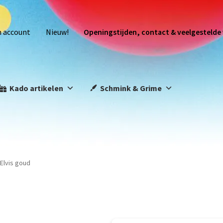
n account
Nieuw!
Openingstijden, contact & veelgestelde
Kado artikelen
Schmink & Grime
l Elvis goud