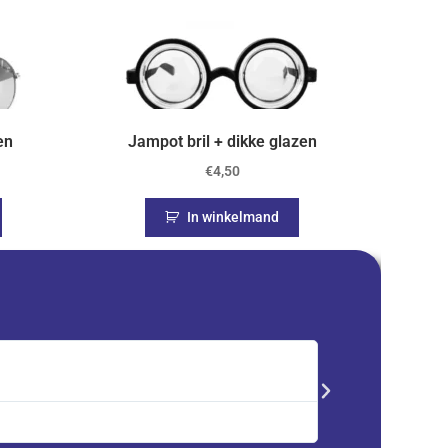
en
Jampot bril + dikke glazen
€
4,50
In winkelmand
Saskia





Trustpilot
Advent kalender best
service en zeer tevre