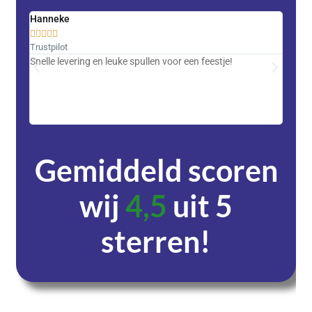
Hanneke
Saski










Trustpilot
Trustpi
Snelle levering en leuke spullen voor een feestje!
Advent
met DH
zeer v
servic
Gemiddeld scoren
wij
4,5
uit 5
sterren!
Dagen
Uren
Minuten
Seconden