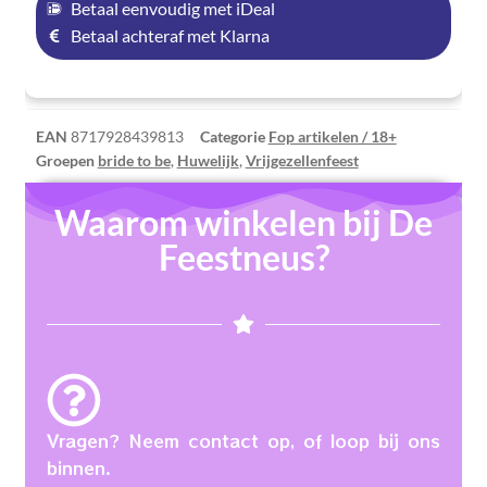
Betaal eenvoudig met iDeal
Betaal achteraf met Klarna
EAN
8717928439813
Categorie
Fop artikelen / 18+
Groepen
bride to be
,
Huwelijk
,
Vrijgezellenfeest
Waarom winkelen bij De
Feestneus?
Vragen? Neem contact op, of loop bij ons
binnen.