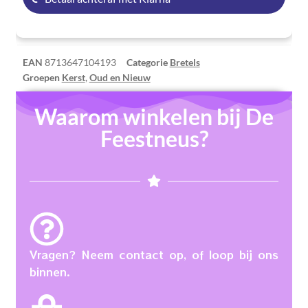
EAN
8713647104193
Categorie
Bretels
Groepen
Kerst
,
Oud en Nieuw
Waarom winkelen bij De
Feestneus?
Vragen? Neem contact op, of loop bij ons
binnen.