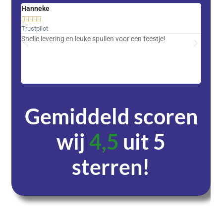
Hanneke
Saski










Trustpilot
Trustpi
Snelle levering en leuke spullen voor een feestje!
Advent
met DH
zeer v
servic
Gemiddeld scoren
wij
4,5
uit 5
sterren!
Dagen
Uren
Minuten
Seconden