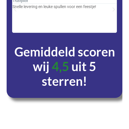
Trustpilot
Trustpi
Snelle levering en leuke spullen voor een feestje!
Advent
met DH
zeer v
servic
Gemiddeld scoren
wij
4,5
uit 5
sterren!
Dagen
Uren
Minuten
Seconden