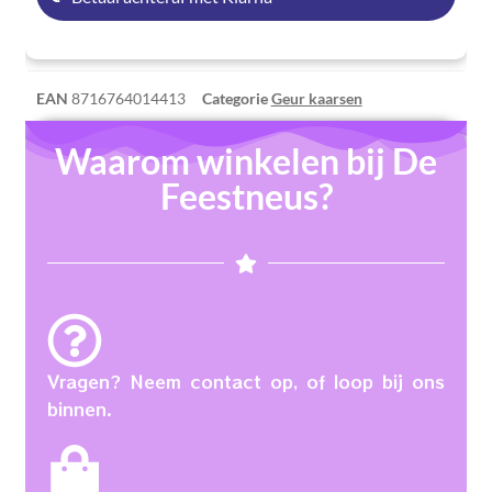
EAN
8716764014413
Categorie
Geur kaarsen
Waarom winkelen bij De
Feestneus?
Vragen? Neem contact op, of loop bij ons
binnen.