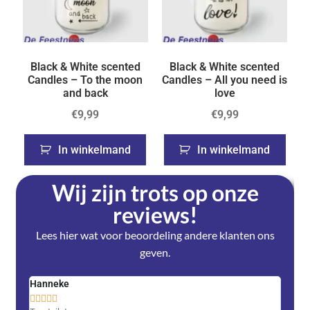
Black & White scented
Black & White scented
Candles – To the moon
Candles – All you need is
and back
love
€
9,99
€
9,99
In winkelmand
In winkelmand
Wij zijn trots op onze
reviews!
Lees hier wat voor beoordeling andere klanten ons
geven.
Hanneke
Saski









