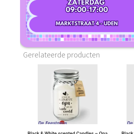
Gerelateerde producten
Black & White scented Candles – Opa
Black