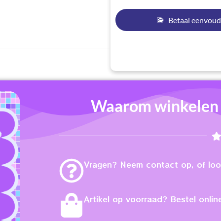
Betaal eenvoud
Waarom winkelen b
Vragen? Neem contact op, of loop
Artikel op voorraad? Bestel online