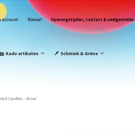
n account
Nieuw!
Openingstijden, contact & veelgestelde
Kado artikelen
Schmink & Grime
nted Candles – Broer