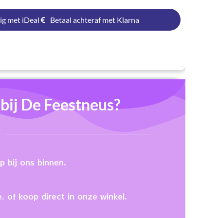
ig met iDeal
Betaal achteraf met Klarna
ij De Feestneus?
 bij ons binnen.
, of koop direct in onze winkel.