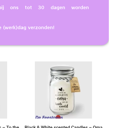
n bij ons tot 30 dagen worden
e (werk)dag verzonden!
 – To the
Black & White scented Candles – Oma