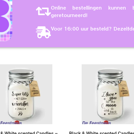
Online bestellingen kunne
geretourneerd!
Voor 16:00 uur besteld? Dezelfd
 & White scented Candles –
Black & White scented Candles