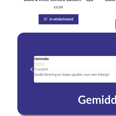
€
9,99
In winkelmand
Hanneke





Trustpilot
Snelle levering en leuke spullen voor een feestje!
Gemidde