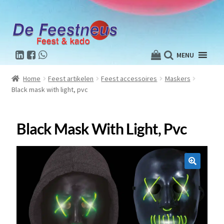
MENU
Home
Feest artikelen
Feest accessoires
Maskers
Black mask with light, pvc
Black Mask With Light, Pvc
🔍