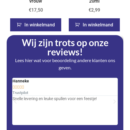
vrouw
20ml
€
17,50
€
2,99
In winkelmand
In winkelmand
Wij zijn trots op onze
reviews!
Lees hier wat voor beoordeling andere klanten ons
geven.
Hanneke
Saski










Trustpilot
Trustpi
Snelle levering en leuke spullen voor een feestje!
Advent
met DH
zeer v
servic