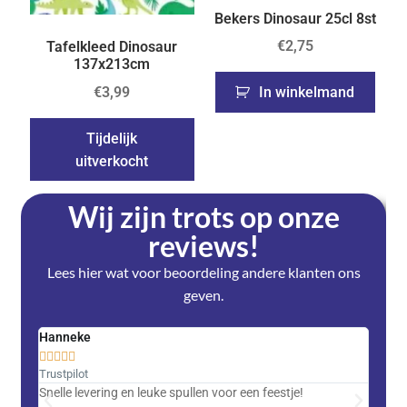
Bekers Dinosaur 25cl 8st
€
2,75
Tafelkleed Dinosaur
137x213cm
€
3,99
In winkelmand
Tijdelijk
uitverkocht
Wij zijn trots op onze
reviews!
Lees hier wat voor beoordeling andere klanten ons
geven.
Hanneke
Saski










Trustpilot
Trustpi
Snelle levering en leuke spullen voor een feestje!
Advent