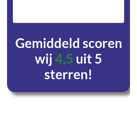
met DH
zeer v
servic
Gemiddeld scoren
wij
4,5
uit 5
sterren!
Dagen
Uren
Minuten
Seconden