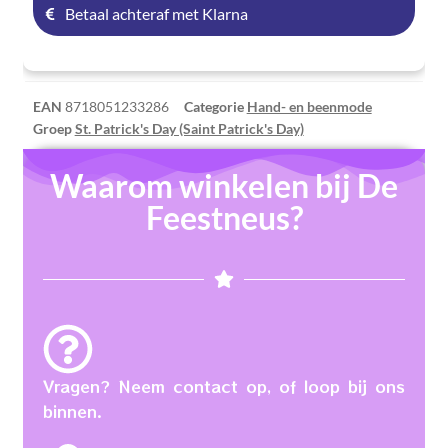
Betaal achteraf met Klarna
EAN
8718051233286
Categorie
Hand- en beenmode
Groep
St. Patrick's Day (Saint Patrick's Day)
Waarom winkelen bij De
Feestneus?
Vragen? Neem contact op, of loop bij ons
binnen.