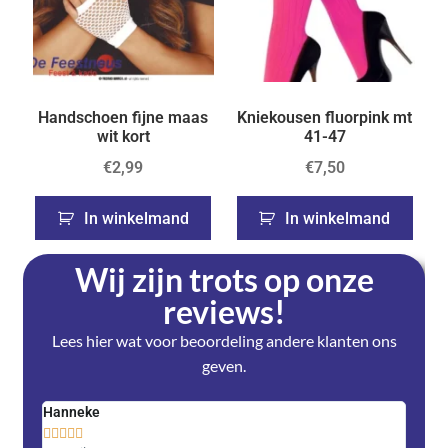
Handschoen fijne maas
Kniekousen fluorpink mt
wit kort
41-47
€
2,99
€
7,50
In winkelmand
In winkelmand
Wij zijn trots op onze
reviews!
Lees hier wat voor beoordeling andere klanten ons
geven.
Hanneke
Saski









