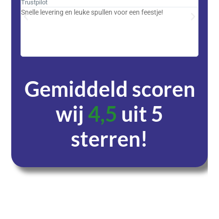
Trustpilot
Trustpi
Snelle levering en leuke spullen voor een feestje!
Advent
met DH
zeer v
servic
Gemiddeld scoren
wij
4,5
uit 5
sterren!
Dagen
Uren
Minuten
Seconden