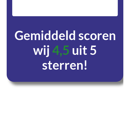
zeer v
servic
Gemiddeld scoren
wij
4,5
uit 5
sterren!
Dagen
Uren
Minuten
Seconden