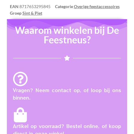
EAN
8717653295845
Categorie
Overige feestaccessoires
Groep
Sint & Piet
Waarom winkelen bij De
Feestneus?
Vragen? Neem contact op, of loop bij ons
binnen.
Artikel op voorraad? Bestel online, of koop
direct in onze winkel.