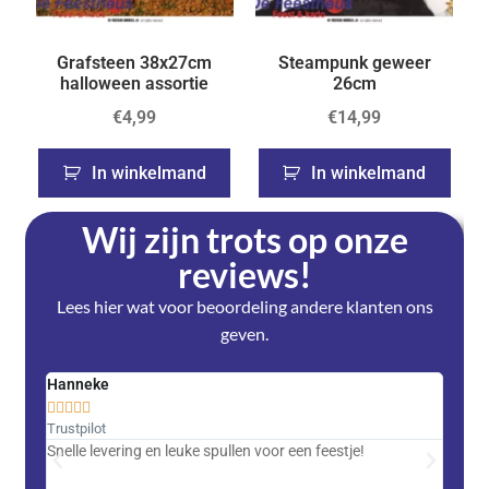
Grafsteen 38x27cm
Steampunk geweer
halloween assortie
26cm
€
4,99
€
14,99
In winkelmand
In winkelmand
Wij zijn trots op onze
reviews!
Lees hier wat voor beoordeling andere klanten ons
geven.
Hanneke
Saski










Trustpilot
Trustpi
Snelle levering en leuke spullen voor een feestje!
Advent
met DH