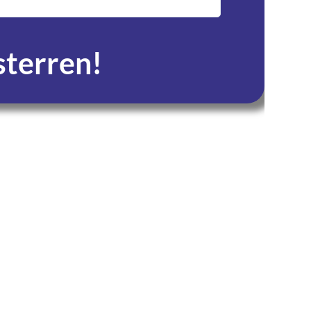
service en zeer tevre
 sterren!
Seconden