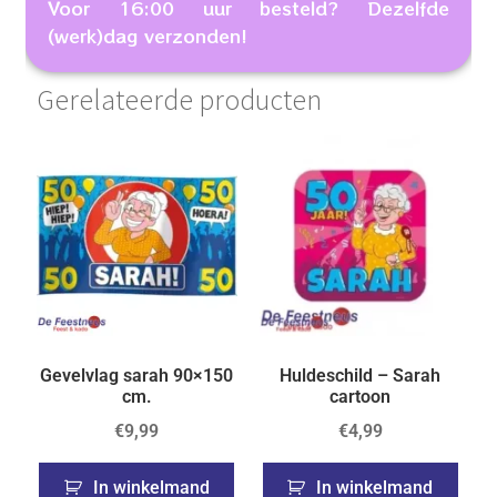
Voor 16:00 uur besteld? Dezelfde
(werk)dag verzonden!
Gerelateerde producten
Gevelvlag sarah 90×150
Huldeschild – Sarah
cm.
cartoon
€
9,99
€
4,99
In winkelmand
In winkelmand