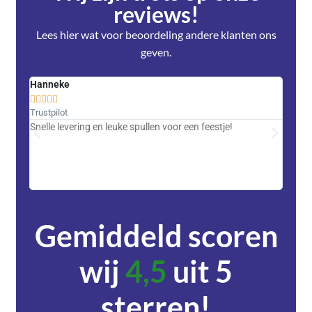
reviews!
Lees hier wat voor beoordeling andere klanten ons
geven.
Hanneke
Saski










Trustpilot
Trustpi
Snelle levering en leuke spullen voor een feestje!
Advent
met DH
zeer v
servic
Gemiddeld scoren
wij
4,5
uit 5
sterren!