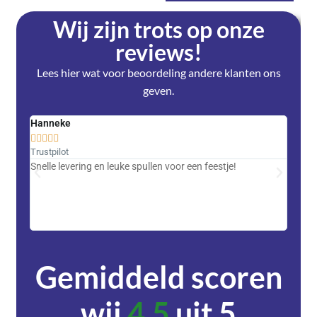
Wij zijn trots op onze
reviews!
Lees hier wat voor beoordeling andere klanten ons
geven.
Hanneke
Saski










Trustpilot
Trustpi
Snelle levering en leuke spullen voor een feestje!
Advent
met DH
zeer v
servic
Gemiddeld scoren
wij
4,5
uit 5