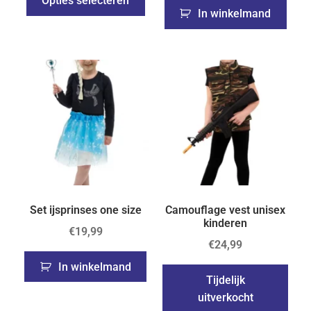
Opties selecteren
In winkelmand
Set ijsprinses one size
Camouflage vest unisex
kinderen
€
19,99
€
24,99
In winkelmand
Tijdelijk
uitverkocht