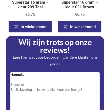
Superstar 16 gram –
Superstar 16 gram –
kleur 209 Teal
kleur 031 Brown
€
6,75
€
6,75
In winkelmand
In winkelmand
Wij zijn trots op onze
reviews!
Lees hier wat voor beoordeling andere klanten ons
geven.
Hanneke
Saski










Trustpilot
Trustpi
Snelle levering en leuke spullen voor een feestje!
Advent
met DH
zeer v
servic