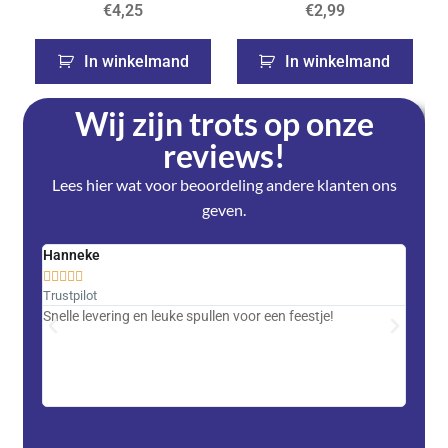
€
4,25
€
2,99
In winkelmand
In winkelmand
Wij zijn trots op onze
reviews!
Lees hier wat voor beoordeling andere klanten ons
geven.
Hanneke
Saski










Trustpilot
Trustpi
Snelle levering en leuke spullen voor een feestje!
Advent
met DH
zeer v
servic