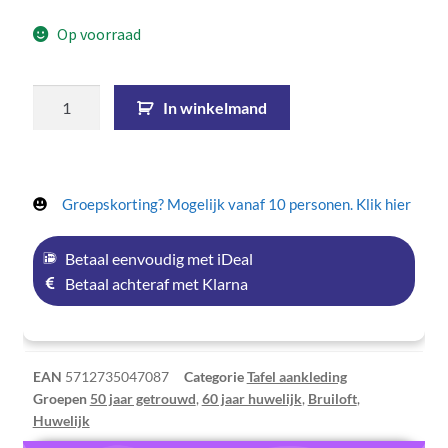
Op voorraad
In winkelmand
Groepskorting? Mogelijk vanaf 10 personen. Klik hier
Betaal eenvoudig met iDeal
Betaal achteraf met Klarna
EAN
5712735047087
Categorie
Tafel aankleding
Groepen
50 jaar getrouwd
,
60 jaar huwelijk
,
Bruiloft
,
Huwelijk