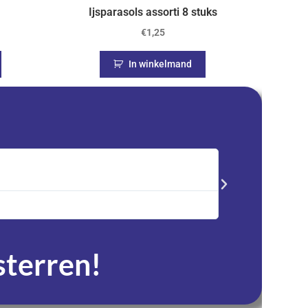
Ijsparasols assorti 8 stuks
€
1,25
In winkelmand
Saskia





Trustpilot
Advent kalender best
service en zeer tevre
 sterren!