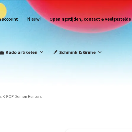
n account
Nieuw!
Openingstijden, contact & veelgestelde
Kado artikelen
Schmink & Grime
rs K-POP Demon Hunters