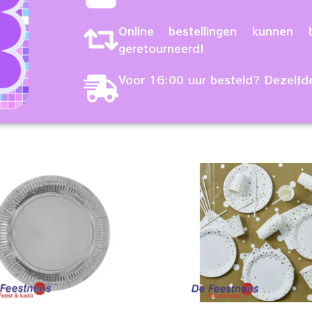
Online bestellingen kunne
geretourneerd!
Voor 16:00 uur besteld? Dezelfd