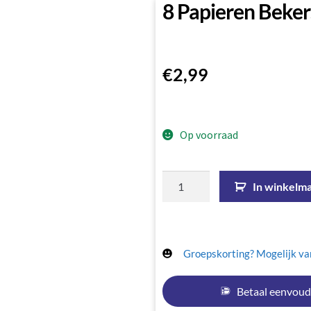
8 Papieren Beke
€
2,99
Op voorraad
In winkelm
Groepskorting? Mogelijk van
Betaal eenvoud