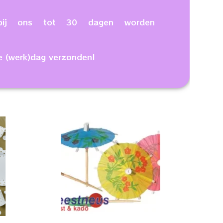
n bij ons tot 30 dagen worden
e (werk)dag verzonden!