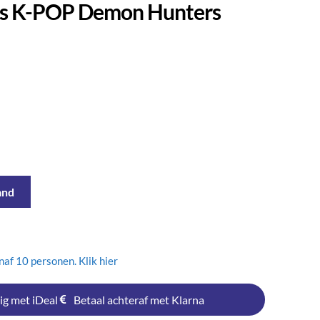
rs K-POP Demon Hunters
and
af 10 personen. Klik hier
ig met iDeal
Betaal achteraf met Klarna