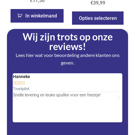
€
17,50
€
39,99
In winkelmand
Opties selecteren
Wij zijn trots op onze
reviews!
Lees hier wat voor beoordeling andere klanten ons
geven.
Hanneke
Saski










Trustpilot
Trustpi
Snelle levering en leuke spullen voor een feestje!
Advent
met DH
zeer v
servic