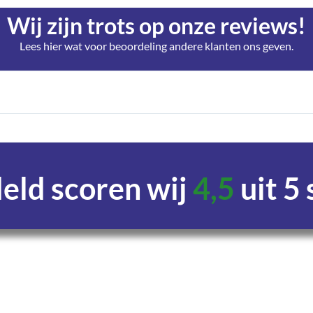
Wij zijn trots op onze reviews!
Lees hier wat voor beoordeling andere klanten ons geven.
ld scoren wij
4,5
uit 5
Uren
Minuten