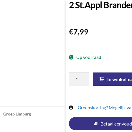
2 St.appl Brand
€
7,99
Op voorraad
In winkelm
Groepskorting? Mogelijk van
Groep
Limburg
Betaal eenvoud