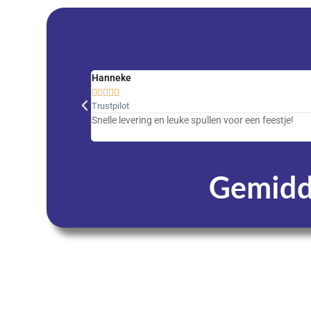
Hanneke





Trustpilot
Snelle levering en leuke spullen voor een feestje!
Gemidde
Dagen