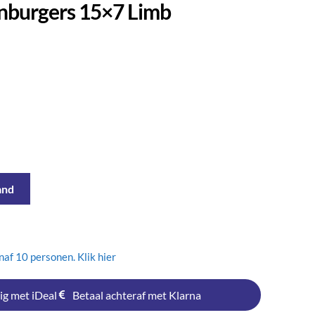
enburgers 15×7 Limb
and
af 10 personen. Klik hier
ig met iDeal
Betaal achteraf met Klarna