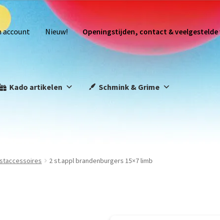
n account
Nieuw!
Openingstijden, contact & veelgestelde
Kado artikelen
Schmink & Grime
staccessoires
2 st.appl brandenburgers 15×7 limb